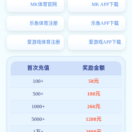
【世界杯投注网站入口】利物浦迎战伯
恩茅斯，重点看禁区前沿的封堵
当安菲尔德的灯光再次亮起，一种熟悉的紧张
感便会如期而至。红军利物浦在主场迎战充满
活力的“樱桃”伯恩茅斯，这从来不是一场简单
的对决。伯恩茅斯近年来的崛起，不再仅仅依
赖防守反击的韧性，他们在进攻端的提速与压
迫，让诸多豪门都感到棘手。因...
【世界杯投注网站入口】意大利杯阵容
深度数据
当亚平宁半岛的寒风掠过圣西罗与罗马奥林匹
克球场，意大利杯的战鼓总能在沉寂中唤醒热
血。不同于联赛的长跑马拉松，这项古老赛事
更像是一场充满变数的淘汰赛棋局——而决定
胜负的，往往不是首发十一人的星光，而是替
补席上暗藏的锋刃。深度...
英超关键进球盘点 — 详细说明
当英超的终场哨声即将吹响，比分牌上那令人
窒息的平局仿佛要将空气凝固。此时，一道身