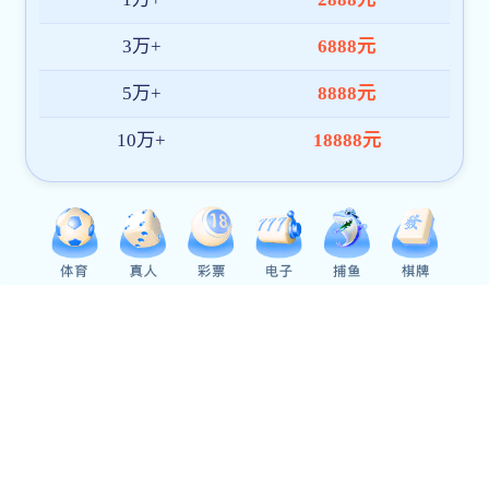
证边路形势可能发生的颠覆性剧变。
上一篇：
刚果金马苏亚库迎战哥伦比亚防守
下一篇：
约旦队塔马里对阵阿根廷防守回追
深度数据
认识葡萄牙体育：青训体系基础信息：年
热刺球队聚焦：边后卫参与进攻的方式