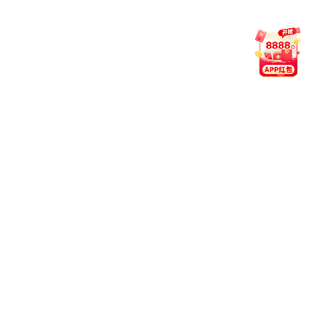
英超关键进球盘点
当英超的终场哨声即将吹响，比分牌上那令人窒息
的平局仿佛要将空气...
2026-08-07
常见咨询
【世界杯投注网站入口】认识葡萄牙体