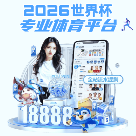
技术驱动 · 世界杯投注网站入口 · 保级形势...
伊纳基威廉姆斯代表加纳
对阵克罗地亚队单兵爆点
预测
在世界杯的舞台上，总有一些瞬间注定被铭记。当非洲
劲旅加纳队踏上对阵欧洲劲旅克罗地亚队的绿茵场，全
世界目光聚焦于一位能将个人天赋与团队命运紧密交织
的球星——伊纳基威廉姆斯。作为一名专业记者，我目
睹过太多预言在足球场上化为泡影，但这一次，我必须
直言：伊纳基威廉姆斯将在这场比赛中成为决定比赛走
向的单兵爆点。他不只是加纳队锋线上的一把利刃，更
是一枚随时可能引爆比赛平衡的战术核弹。让我们深入
剖析，为何这位速度与技巧兼备的攻击手，有能力在克