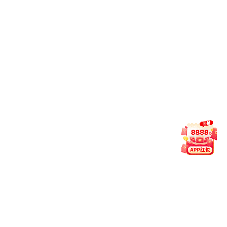
英超关键进球盘点
当英超的终场哨声即将吹响，比分牌上那令人窒息
的平局仿佛要将空气...
2026-08-07
常见咨询