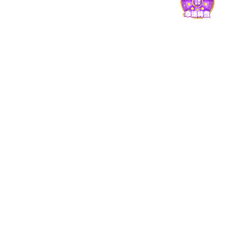
利物浦迎战伯恩茅斯，重点看禁区前沿的封
当安菲尔德的灯光再次亮起，一种熟悉的紧张感便
会如期而至。红军利...
2026-08-07